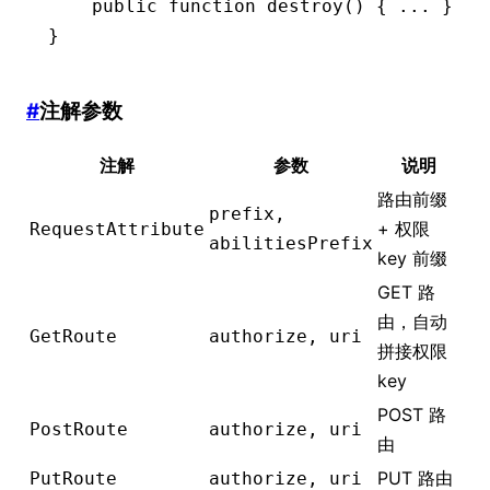
    public
 function
 destroy
() { 
...
 } 
//
}
#
注解参数
注解
参数
说明
路由前缀
prefix,
+ 权限
RequestAttribute
abilitiesPrefix
key 前缀
GET 路
由，自动
GetRoute
authorize, uri
拼接权限
key
POST 路
PostRoute
authorize, uri
由
PUT 路由
PutRoute
authorize, uri