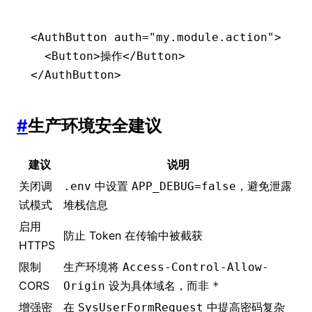
<
AuthButton
 auth
=
"my.module.action"
>
  <
Button
>操作</
Button
>
</
AuthButton
>
#
生产环境安全建议
建议
说明
关闭调
中设置
，避免泄露
.env
APP_DEBUG=false
试模式
堆栈信息
启用
防止 Token 在传输中被截获
HTTPS
限制
生产环境将
Access-Control-Allow-
CORS
设为具体域名，而非
Origin
*
增强密
在
中提高密码复杂
SysUserFormRequest