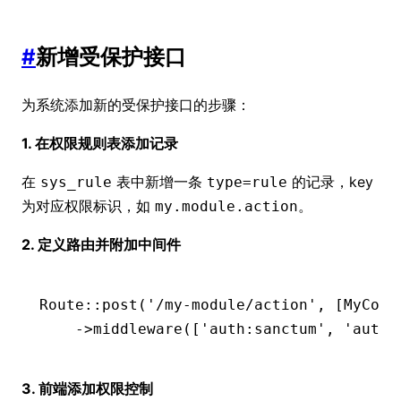
#
新增受保护接口
为系统添加新的受保护接口的步骤：
1. 在权限规则表添加记录
在
表中新增一条
的记录，key
sys_rule
type=rule
为对应权限标识，如
。
my.module.action
2. 定义路由并附加中间件
Route
::
post
(
'/my-module/action'
,
 [
MyCont
    ->
middleware
(
[
'auth:sanctum'
,
 'authG
3. 前端添加权限控制