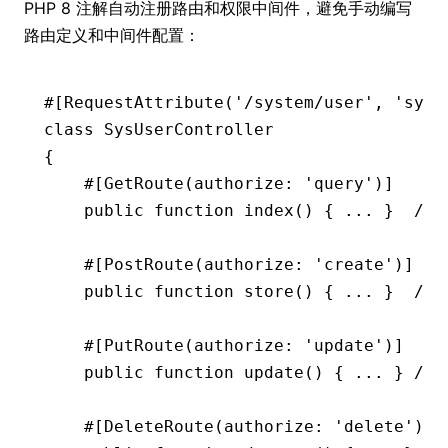
PHP 8 注解自动注册路由和权限中间件，避免手动编写
路由定义和中间件配置：
#[
RequestAttribute
(
'/system/user'
,
 'syst
class
 SysUserController
{
    #[
GetRoute
(
authorize
:
 'query'
)
]
    public
 function
 index
() { 
...
 }  
// 
    #[
PostRoute
(
authorize
:
 'create'
)
]
    public
 function
 store
() { 
...
 }  
// 
    #[
PutRoute
(
authorize
:
 'update'
)
]
    public
 function
 update
() { 
...
 } 
// 
    #[
DeleteRoute
(
authorize
:
 'delete'
)
]